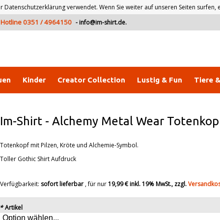
atenschutzerklärung verwendet. Wenn Sie weiter auf unseren Seiten surfen, er
Hotline 0351 / 4964150
-
info@im-shirt.de
.
uen
Kinder
Creator Collection
Lustig & Fun
Tiere 
Im-Shirt
-
Alchemy Metal Wear Totenkop
Totenkopf mit Pilzen, Kröte und Alchemie-Symbol.
Toller Gothic Shirt Aufdruck
Verfügbarkeit:
sofort lieferbar
, für nur
19,99 €
inkl. 19% MwSt., zzgl.
Versandko
*
Artikel