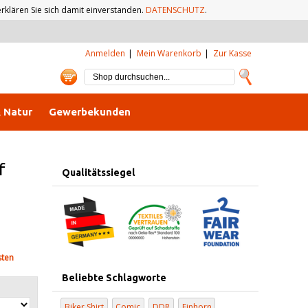
klären Sie sich damit einverstanden.
DATENSCHUTZ
.
Anmelden
Mein Warenkorb
Zur Kasse
& Natur
Gewerbekunden
f
Qualitätssiegel
sten
Beliebte Schlagworte
Biker Shirt
Comic
DDR
Einhorn