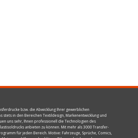
ansferdrucke bzw. die Abwicklung Ihrer gewerblichen
ns stets in den Bereichen Textildesign, Markenentwicklung und
en uns sehr, Ihnen professionell die Technologien des
lastisoldrucks anbieten zu können. Mit mehr als 3000 Transfer-
 Programm für jeden Bereich. Motive: Fahrzeuge, Sprüche, Comics,