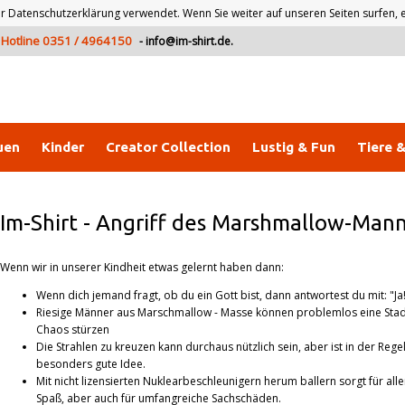
atenschutzerklärung verwendet. Wenn Sie weiter auf unseren Seiten surfen, er
Hotline 0351 / 4964150
-
info@im-shirt.de
.
uen
Kinder
Creator Collection
Lustig & Fun
Tiere 
Im-Shirt
-
Angriff des Marshmallow-Man
Wenn wir in unserer Kindheit etwas gelernt haben dann:
Wenn dich jemand fragt, ob du ein Gott bist, dann antwortest du mit: "Ja
Riesige Männer aus Marschmallow - Masse können problemlos eine Stad
Chaos stürzen
Die Strahlen zu kreuzen kann durchaus nützlich sein, aber ist in der Rege
besonders gute Idee.
Mit nicht lizensierten Nuklearbeschleunigern herum ballern sorgt für all
Spaß, aber auch für umfangreiche Sachschäden.