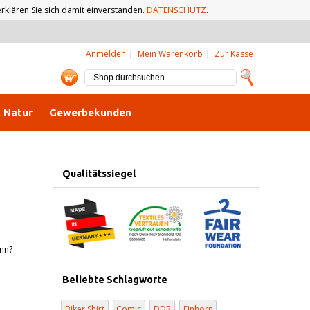
klären Sie sich damit einverstanden.
DATENSCHUTZ
.
Anmelden
Mein Warenkorb
Zur Kasse
& Natur
Gewerbekunden
Qualitätssiegel
ann?
Beliebte Schlagworte
Biker Shirt
Comic
DDR
Einhorn