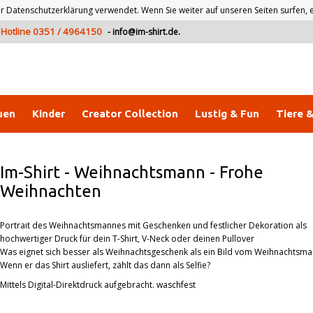
atenschutzerklärung verwendet. Wenn Sie weiter auf unseren Seiten surfen, er
Hotline 0351 / 4964150
-
info@im-shirt.de
.
uen
Kinder
Creator Collection
Lustig & Fun
Tiere 
Im-Shirt
-
Weihnachtsmann - Frohe
Weihnachten
Portrait des Weihnachtsmannes mit Geschenken und festlicher Dekoration als
hochwertiger Druck für dein T-Shirt, V-Neck oder deinen Pullover
Was eignet sich besser als Weihnachtsgeschenk als ein Bild vom Weihnachtsm
Wenn er das Shirt ausliefert, zählt das dann als Selfie?
Mittels Digital-Direktdruck aufgebracht. waschfest