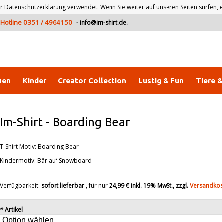
atenschutzerklärung verwendet. Wenn Sie weiter auf unseren Seiten surfen, er
Hotline 0351 / 4964150
-
info@im-shirt.de
.
uen
Kinder
Creator Collection
Lustig & Fun
Tiere 
Im-Shirt
-
Boarding Bear
T-Shirt Motiv: Boarding Bear
Kindermotiv: Bär auf Snowboard
Verfügbarkeit:
sofort lieferbar
, für nur
24,99 €
inkl. 19% MwSt., zzgl.
Versandko
*
Artikel