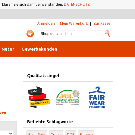
klären Sie sich damit einverstanden.
DATENSCHUTZ
.
Anmelden
Mein Warenkorb
Zur Kasse
& Natur
Gewerbekunden
Qualitätssiegel
sten
Beliebte Schlagworte
Biker Shirt
Comic
DDR
Einhorn