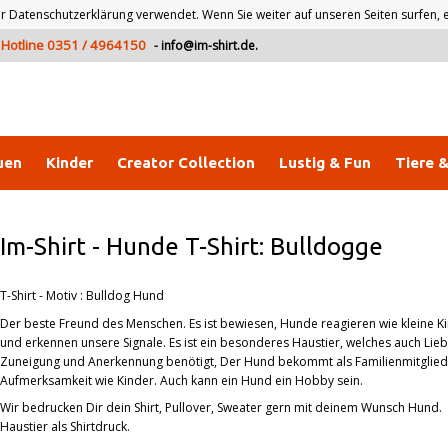
atenschutzerklärung verwendet. Wenn Sie weiter auf unseren Seiten surfen, er
Hotline 0351 / 4964150
-
info@im-shirt.de
.
uen
Kinder
Creator Collection
Lustig & Fun
Tiere 
Im-Shirt
-
Hunde T-Shirt: Bulldogge
T-Shirt - Motiv : Bulldog Hund
Der beste Freund des Menschen. Es ist bewiesen, Hunde reagieren wie kleine K
und erkennen unsere Signale. Es ist ein besonderes Haustier, welches auch Lieb
Zuneigung und Anerkennung benötigt, Der Hund bekommt als Familienmitglied
Aufmerksamkeit wie Kinder. Auch kann ein Hund ein Hobby sein.
Wir bedrucken Dir dein Shirt, Pullover, Sweater gern mit deinem Wunsch Hund.
Haustier als Shirtdruck.