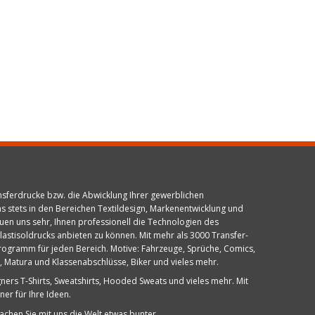
ansferdrucke bzw. die Abwicklung Ihrer gewerblichen
ns stets in den Bereichen Textildesign, Markenentwicklung und
en uns sehr, Ihnen professionell die Technologien des
lastisoldrucks anbieten zu können. Mit mehr als 3000 Transfer-
 Programm für jeden Bereich. Motive: Fahrzeuge, Sprüche, Comics,
 Matura und Klassenabschlüsse, Biker und vieles mehr.
ners T-Shirts, Sweatshirts, Hooded Sweats und vieles mehr. Mit
ner für Ihre Ideen.
chen Sie mit uns die Welt etwas bunter.