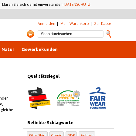
klären Sie sich damit einverstanden.
DATENSCHUTZ
.
Anmelden
Mein Warenkorb
Zur Kasse
& Natur
Gewerbekunden
Qualitätssiegel
inder
e,
 gleiche
Beliebte Schlagworte
Biker Shirt
Comic
DDR
Einhorn