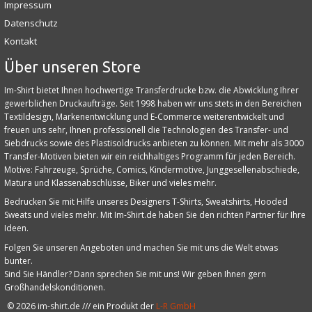
Impressum
Datenschutz
Kontakt
Über unseren Store
Im-Shirt bietet Ihnen hochwertige Transferdrucke bzw. die Abwicklung Ihrer
gewerblichen Druckaufträge. Seit 1998 haben wir uns stets in den Bereichen
Textildesign, Markenentwicklung und E‑Commerce weiterentwickelt und
freuen uns sehr, Ihnen professionell die Technologien des Transfer- und
Siebdrucks sowie des Plastisoldrucks anbieten zu können. Mit mehr als 3000
Transfer-Motiven bieten wir ein reichhaltiges Programm für jeden Bereich.
Motive: Fahrzeuge, Sprüche, Comics, Kindermotive, Junggesellenabschiede,
Matura und Klassenabschlüsse, Biker und vieles mehr.
Bedrucken Sie mit Hilfe unseres Designers T-Shirts, Sweatshirts, Hooded
Sweats und vieles mehr. Mit Im-Shirt.de haben Sie den richten Partner für Ihre
Ideen.
Folgen Sie unseren Angeboten und machen Sie mit uns die Welt etwas
bunter.
Sind Sie Händler? Dann sprechen Sie mit uns! Wir geben Ihnen gern
Großhandelskonditionen.
©
2026
im-shirt.de /// ein Produkt der
L-R GmbH