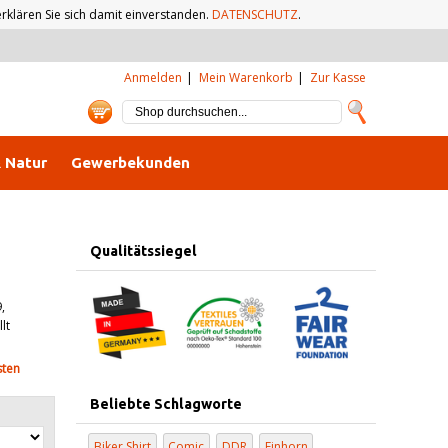
klären Sie sich damit einverstanden.
DATENSCHUTZ
.
Anmelden
Mein Warenkorb
Zur Kasse
& Natur
Gewerbekunden
Qualitätssiegel
,
lt
sten
Beliebte Schlagworte
Biker Shirt
Comic
DDR
Einhorn