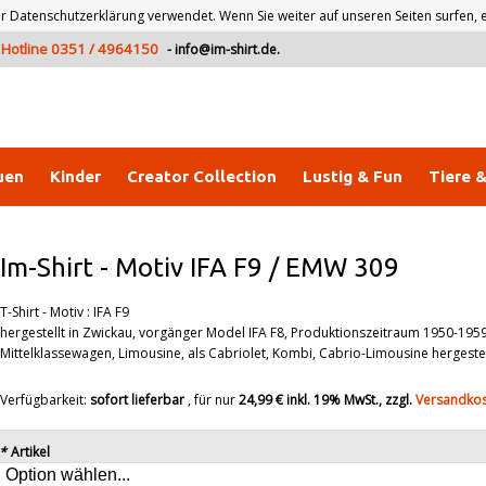
atenschutzerklärung verwendet. Wenn Sie weiter auf unseren Seiten surfen, er
Hotline 0351 / 4964150
-
info@im-shirt.de
.
uen
Kinder
Creator Collection
Lustig & Fun
Tiere 
Im-Shirt
-
Motiv IFA F9 / EMW 309
T-Shirt - Motiv : IFA F9
hergestellt in Zwickau, vorgänger Model IFA F8, Produktionszeitraum 1950-1959
Mittelklassewagen, Limousine, als Cabriolet, Kombi, Cabrio-Limousine hergestel
Verfügbarkeit:
sofort lieferbar
, für nur
24,99 €
inkl. 19% MwSt., zzgl.
Versandko
*
Artikel