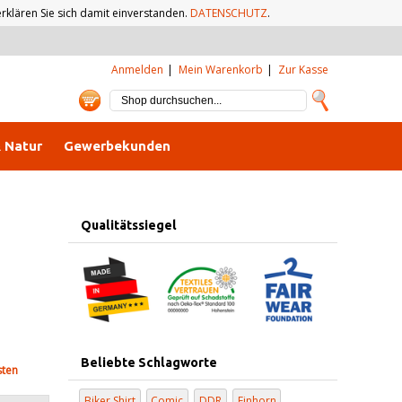
klären Sie sich damit einverstanden.
DATENSCHUTZ
.
Anmelden
Mein Warenkorb
Zur Kasse
& Natur
Gewerbekunden
Qualitätssiegel
Beliebte Schlagworte
sten
Biker Shirt
Comic
DDR
Einhorn