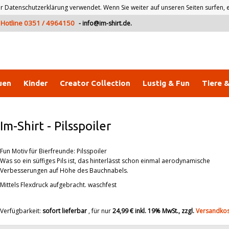
atenschutzerklärung verwendet. Wenn Sie weiter auf unseren Seiten surfen, er
Hotline 0351 / 4964150
-
info@im-shirt.de
.
uen
Kinder
Creator Collection
Lustig & Fun
Tiere 
Im-Shirt
-
Pilsspoiler
Fun Motiv für Bierfreunde: Pilsspoiler
Was so ein süffiges Pils ist, das hinterlässt schon einmal aerodynamische
Verbesserungen auf Höhe des Bauchnabels.
Mittels Flexdruck aufgebracht. waschfest
Verfügbarkeit:
sofort lieferbar
, für nur
24,99 €
inkl. 19% MwSt., zzgl.
Versandko