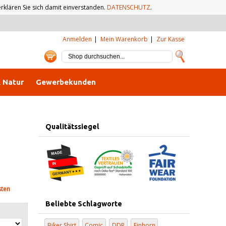
klären Sie sich damit einverstanden.
DATENSCHUTZ
.
Anmelden
Mein Warenkorb
Zur Kasse
& Natur
Gewerbekunden
Qualitätssiegel
sten
Beliebte Schlagworte
Biker Shirt
Comic
DDR
Einhorn