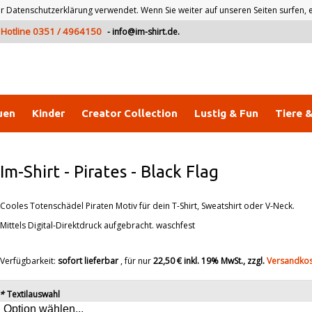
atenschutzerklärung verwendet. Wenn Sie weiter auf unseren Seiten surfen, er
Hotline 0351 / 4964150
-
info@im-shirt.de
.
uen
Kinder
Creator Collection
Lustig & Fun
Tiere 
Im-Shirt
-
Pirates - Black Flag
Cooles Totenschädel Piraten Motiv für dein T-Shirt, Sweatshirt oder V-Neck.
Mittels Digital-Direktdruck aufgebracht. waschfest
Verfügbarkeit:
sofort lieferbar
, für nur
22,50 €
inkl. 19% MwSt., zzgl.
Versandko
*
Textilauswahl