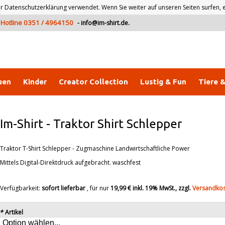
atenschutzerklärung verwendet. Wenn Sie weiter auf unseren Seiten surfen, er
Hotline 0351 / 4964150
-
info@im-shirt.de
.
uen
Kinder
Creator Collection
Lustig & Fun
Tiere 
Im-Shirt
-
Traktor Shirt Schlepper
Traktor T-Shirt Schlepper - Zugmaschine Landwirtschaftliche Power
Mittels Digital-Direktdruck aufgebracht. waschfest
Verfügbarkeit:
sofort lieferbar
, für nur
19,99 €
inkl. 19% MwSt., zzgl.
Versandko
*
Artikel