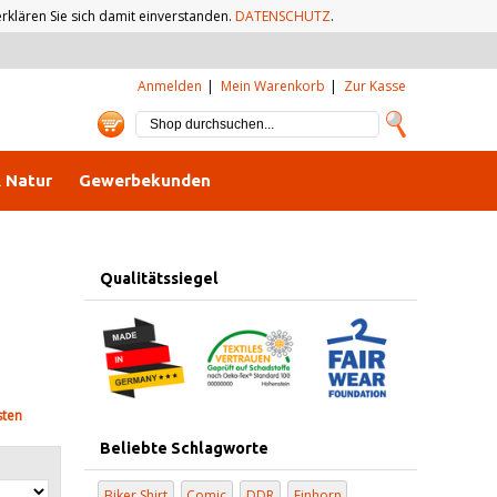
klären Sie sich damit einverstanden.
DATENSCHUTZ
.
Anmelden
Mein Warenkorb
Zur Kasse
& Natur
Gewerbekunden
Qualitätssiegel
sten
Beliebte Schlagworte
Biker Shirt
Comic
DDR
Einhorn