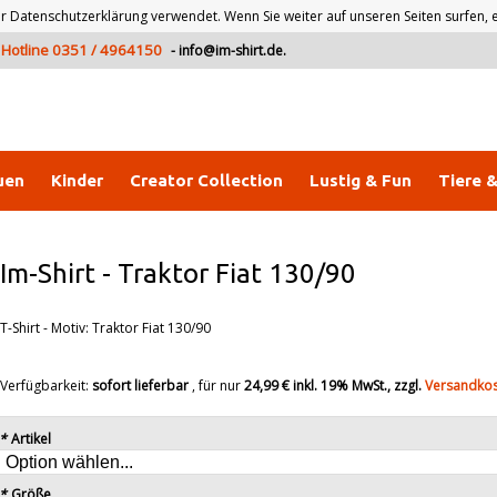
atenschutzerklärung verwendet. Wenn Sie weiter auf unseren Seiten surfen, er
Hotline 0351 / 4964150
-
info@im-shirt.de
.
uen
Kinder
Creator Collection
Lustig & Fun
Tiere 
Im-Shirt
-
Traktor Fiat 130/90
T-Shirt - Motiv: Traktor Fiat 130/90
Verfügbarkeit:
sofort lieferbar
, für nur
24,99 €
inkl. 19% MwSt., zzgl.
Versandko
*
Artikel
*
Größe