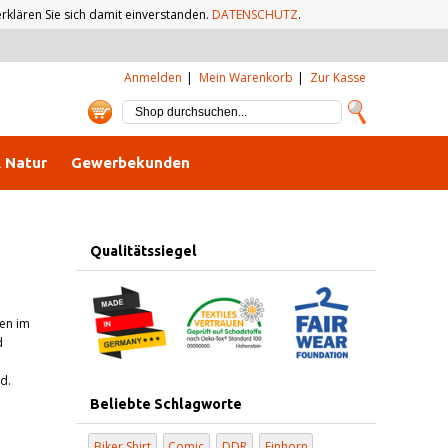
klären Sie sich damit einverstanden.
DATENSCHUTZ
.
Anmelden
Mein Warenkorb
Zur Kasse
& Natur
Gewerbekunden
Qualitätssiegel
en im
d
nd.
Beliebte Schlagworte
Biker Shirt
Comic
DDR
Einhorn