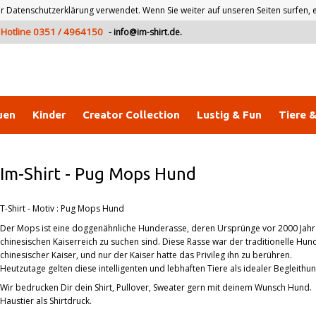
atenschutzerklärung verwendet. Wenn Sie weiter auf unseren Seiten surfen, er
Hotline 0351 / 4964150
-
info@im-shirt.de
.
uen
Kinder
Creator Collection
Lustig & Fun
Tiere 
Im-Shirt
-
Pug Mops Hund
T-Shirt - Motiv : Pug Mops Hund
Der Mops ist eine doggenähnliche Hunderasse, deren Ursprünge vor 2000 Jahr
chinesischen Kaiserreich zu suchen sind. Diese Rasse war der traditionelle Hun
chinesischer Kaiser, und nur der Kaiser hatte das Privileg ihn zu berühren.
Heutzutage gelten diese intelligenten und lebhaften Tiere als idealer Begleithu
Wir bedrucken Dir dein Shirt, Pullover, Sweater gern mit deinem Wunsch Hund.
Haustier als Shirtdruck.