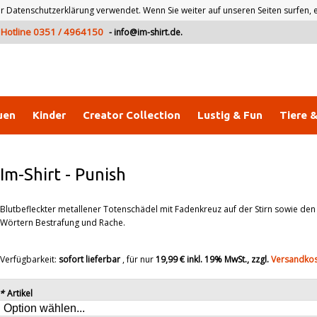
atenschutzerklärung verwendet. Wenn Sie weiter auf unseren Seiten surfen, er
Hotline 0351 / 4964150
-
info@im-shirt.de
.
uen
Kinder
Creator Collection
Lustig & Fun
Tiere 
Im-Shirt
-
Punish
Blutbefleckter metallener Totenschädel mit Fadenkreuz auf der Stirn sowie den
Wörtern Bestrafung und Rache.
Verfügbarkeit:
sofort lieferbar
, für nur
19,99 €
inkl. 19% MwSt., zzgl.
Versandko
*
Artikel