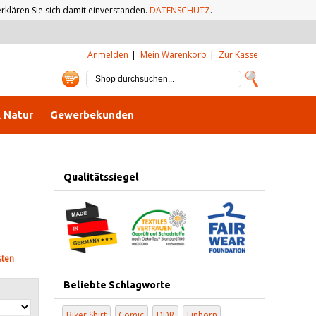
klären Sie sich damit einverstanden.
DATENSCHUTZ
.
Anmelden
Mein Warenkorb
Zur Kasse
& Natur
Gewerbekunden
Qualitätssiegel
sten
Beliebte Schlagworte
Biker Shirt
Comic
DDR
Einhorn