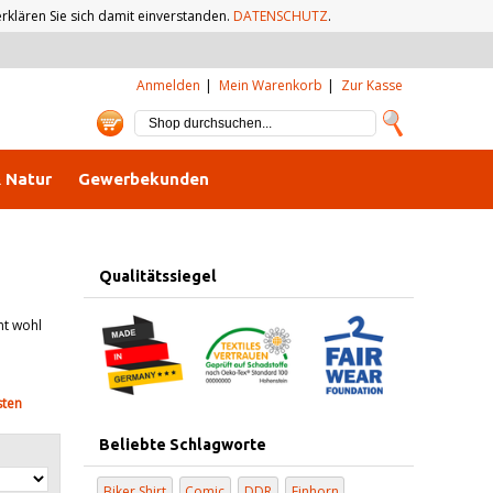
klären Sie sich damit einverstanden.
DATENSCHUTZ
.
Anmelden
Mein Warenkorb
Zur Kasse
& Natur
Gewerbekunden
Qualitätssiegel
nt wohl
sten
Beliebte Schlagworte
Biker Shirt
Comic
DDR
Einhorn