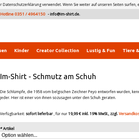
atenschutzerklärung verwendet. Wenn Sie weiter auf unseren Seiten surfen, er
Hotline 0351 / 4964150
-
info@im-shirt.de
.
uen
Kinder
Creator Collection
Lustig & Fun
Tiere 
Im-Shirt
-
Schmutz am Schuh
Die Schlümpfe, die 1958 vom belgischen Zeichner Peyo entworfen wurden, ken
jeder. Hier ist einer von ihnen sozusagen unter den Schuh geraten.
Verfügbarkeit:
sofort lieferbar
, für nur
19,99 €
inkl. 19% MwSt., zzgl.
Versandko
*
Artikel