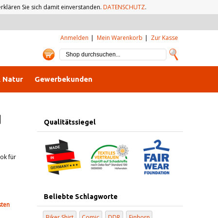
klären Sie sich damit einverstanden.
DATENSCHUTZ
.
Anmelden
Mein Warenkorb
Zur Kasse
& Natur
Gewerbekunden
d
Qualitätssiegel
ok für
Beliebte Schlagworte
sten
Biker Shirt
Comic
DDR
Einhorn