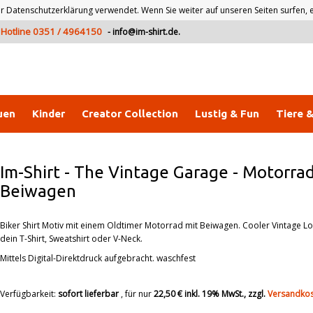
atenschutzerklärung verwendet. Wenn Sie weiter auf unseren Seiten surfen, er
Hotline 0351 / 4964150
-
info@im-shirt.de
.
uen
Kinder
Creator Collection
Lustig & Fun
Tiere 
Im-Shirt
-
The Vintage Garage - Motorra
Beiwagen
Biker Shirt Motiv mit einem Oldtimer Motorrad mit Beiwagen. Cooler Vintage Lo
dein T-Shirt, Sweatshirt oder V-Neck.
Mittels Digital-Direktdruck aufgebracht. waschfest
Verfügbarkeit:
sofort lieferbar
, für nur
22,50 €
inkl. 19% MwSt., zzgl.
Versandko