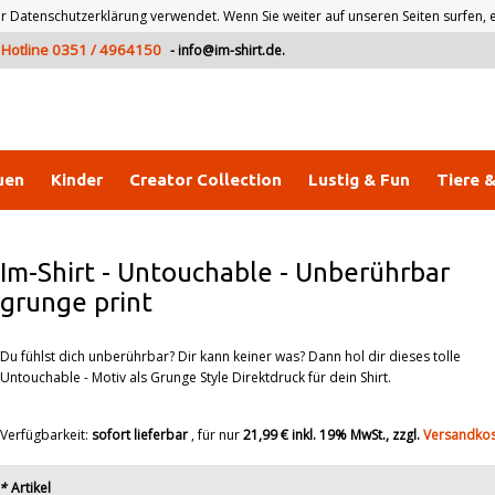
atenschutzerklärung verwendet. Wenn Sie weiter auf unseren Seiten surfen, er
Hotline 0351 / 4964150
-
info@im-shirt.de
.
uen
Kinder
Creator Collection
Lustig & Fun
Tiere 
Im-Shirt
-
Untouchable - Unberührbar
grunge print
Du fühlst dich unberührbar? Dir kann keiner was? Dann hol dir dieses tolle
Untouchable - Motiv als Grunge Style Direktdruck für dein Shirt.
Verfügbarkeit:
sofort lieferbar
, für nur
21,99 €
inkl. 19% MwSt., zzgl.
Versandko
*
Artikel