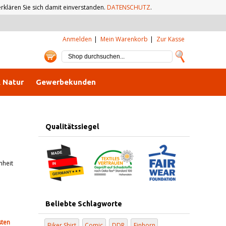
klären Sie sich damit einverstanden.
DATENSCHUTZ
.
Anmelden
Mein Warenkorb
Zur Kasse
& Natur
Gewerbekunden
Qualitätssiegel
nheit
Beliebte Schlagworte
sten
Biker Shirt
Comic
DDR
Einhorn