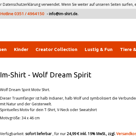
atenschutzerklärung verwendet. Wenn Sie weiter auf unseren Seiten surfen, er
Hotline 0351 / 4964150
-
info@im-shirt.de
.
uen
Kinder
Creator Collection
Lustig & Fun
Tiere 
Im-Shirt
-
Wolf Dream Spirit
Wolf Dream Spirit Motiv Shirt.
Dieser Traumfänger ist halb Indianer, halb Wolf und symbolisiert die Verbunde
mit Natur und der Geisterwelt.
Spirituelles Motiv für dein T-Shirt, V-Neck oder Sweatshirt
Motivgröße: 34 x 46 cm
Verfügbarkeit:
sofort lieferbar
, für nur
24,99 €
inkl. 19% MwSt., zzgl.
Versandko