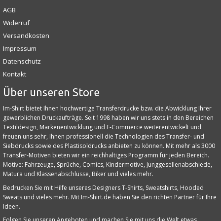
AGB
Widerruf
Versandkosten
Impressum
Datenschutz
Kontakt
Über unseren Store
Im-Shirt bietet Ihnen hochwertige Transferdrucke bzw. die Abwicklung Ihrer
gewerblichen Druckaufträge. Seit 1998 haben wir uns stets in den Bereichen
Textildesign, Markenentwicklung und E‑Commerce weiterentwickelt und
freuen uns sehr, Ihnen professionell die Technologien des Transfer- und
Siebdrucks sowie des Plastisoldrucks anbieten zu können. Mit mehr als 3000
Transfer-Motiven bieten wir ein reichhaltiges Programm für jeden Bereich.
Motive: Fahrzeuge, Sprüche, Comics, Kindermotive, Junggesellenabschiede,
Matura und Klassenabschlüsse, Biker und vieles mehr.
Bedrucken Sie mit Hilfe unseres Designers T-Shirts, Sweatshirts, Hooded
Sweats und vieles mehr. Mit Im-Shirt.de haben Sie den richten Partner für Ihre
Ideen.
Folgen Sie unseren Angeboten und machen Sie mit uns die Welt etwas